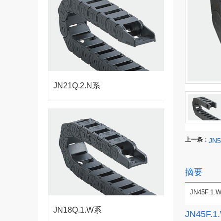
JN21Q.2.N系
列-桥式内侧打
上一条：
JN
开拖链
摘要
JN45F.
JN18Q.1.W系
JN45F