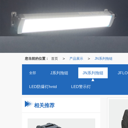
>
>
您当前的位置：
首页
产品展示
JN系列拖链
J系列拖链
JN系列拖链
JFL
全部
LED防爆灯hntd
LED警示灯
相关推荐