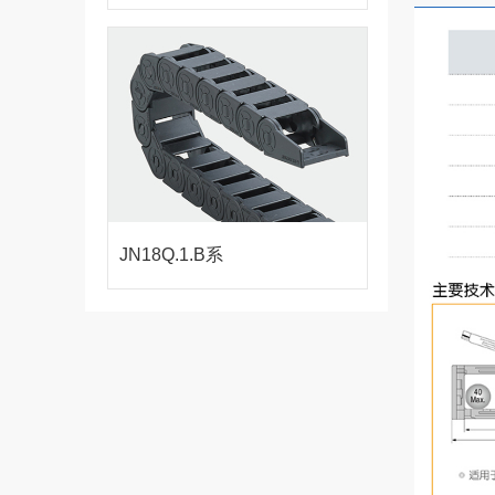
列-桥式外侧开
拖链
JN18Q.1.B系
列-桥式不可打
开拖链