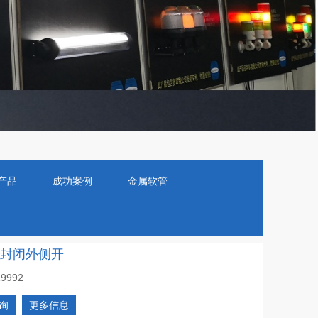
产品
成功案例
金属软管
系列-封闭外侧开
19992
询
更多信息