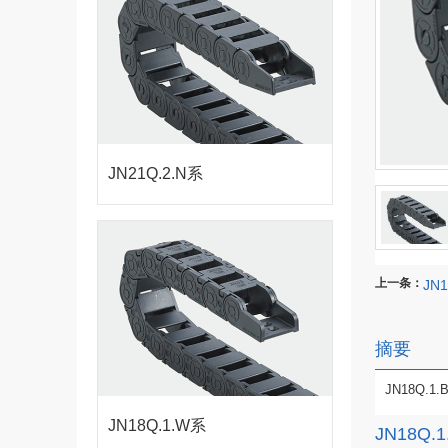
JN21Q.2.N系
列-桥式内侧打
上一条：
JN
开拖链
摘要
JN18Q.
JN18Q.1.W系
JN18Q