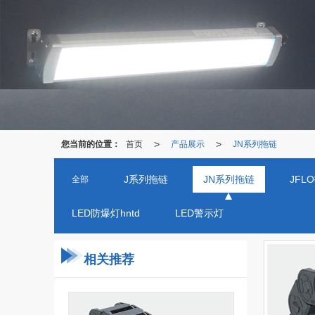
>
>
您当前的位置：
首页
产品展示
JN系列拖链
J系列拖链
JN系列拖链
JFL
全部
LED防爆灯hntd
LED警示灯
相关推荐