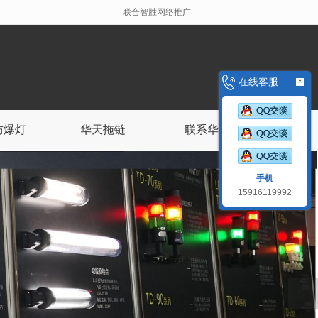
联合智胜网络推广
在线客服
×
防爆灯
华天拖链
联系华天
手机
15916119992