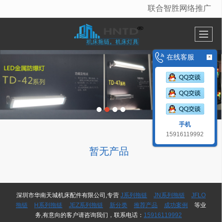
联合智胜网络推广
很遗憾，因您的浏览器版本过低导致无法获得最佳浏览体验，推荐下载安装谷歌浏览器！
在线客服
×
手机
15916119992
暂无产品
深圳市华南天城机床配件有限公司,专营
J系列拖链
JN系列拖链
JFLO
拖链
H系列拖链
JEZ系列拖链
新分类
推荐产品
成功案例
等业
务,有意向的客户请咨询我们，联系电话：
15916119992