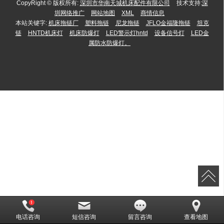
CopyRight © 版权所有:
深圳市华南天城机床配件有限公司
技术支持:
深
圳网络推广
网站地图
XML
商情信息
本站关键字:
机床拖链厂
塑料拖链
尼龙拖链
JFLO金福隆拖链
坦克
链
HNTD机床灯
机床防爆灯
LED警示灯hntd
设备信号灯
LED金
属防水防爆灯。
电话咨询
短信咨询
留言咨询
查看地图