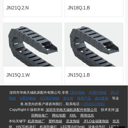
JN21Q.2.N
JN18Q.1.B
系列-桥式内
系列-桥式不
侧打开拖链
可打开拖链
JN15Q.1.W
JN15Q.1.B
系列-桥式外
系列-桥式不
深圳市华南天城机床配件有限公司,专营
J系列拖链
JN系列拖链
JFLO
拖链
H系列拖链
JEZ系列拖链
新分类
推荐产品
成功案例
等业
务,有意向的客户请咨询我们，联系电话：
15916119992
侧开拖链
可打开拖链
CopyRight © 版权所有:
深圳市华南天城机床配件有限公司
技术支持:
深
圳网络推广
网站地图
XML
商情信息
本站关键字:
机床拖链厂
塑料拖链
尼龙拖链
JFLO金福隆拖链
坦克
链
HNTD机床灯
机床防爆灯
LED警示灯hntd
设备信号灯
LED金