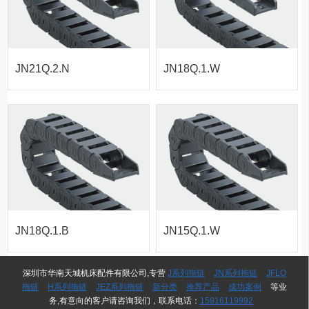
JN21Q.2.N
JN18Q.1.W
系列-桥式内
系列-桥式外
侧打开拖链
侧开拖链
JN18Q.1.B
JN15Q.1.W
系列-桥式不
系列-桥式外
深圳市华南天城机床配件有限公司,专营
J系列拖链
JN系列拖链
JFLO
拖链
H系列拖链
JEZ系列拖链
新分类
推荐产品
成功案例
等业
务,有意向的客户请咨询我们，联系电话：
15916119992