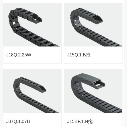
J18Q.2.25W
J15Q.1.B拖
拖链-桥式外
链-桥式不可
侧开
打开
J15Q.1.20B
J07Q.1.07B
J15BF.1.N拖
拖链