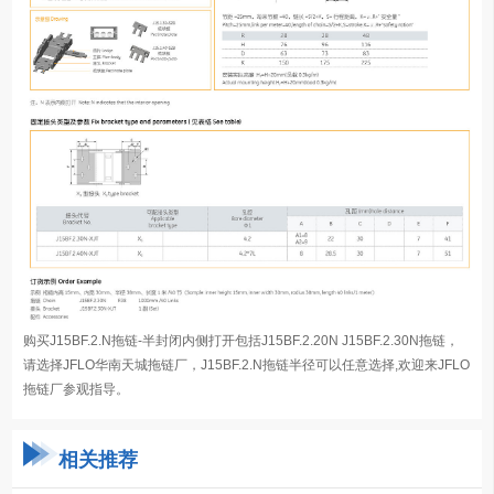
购买J15BF.2.N拖链-半封闭内侧打开包括J15BF.2.20N J15BF.2.30N拖链，
请选择JFLO华南天城拖链厂，J15BF.2.N拖链半径可以任意选择,欢迎来JFLO
拖链厂参观指导。
相关推荐